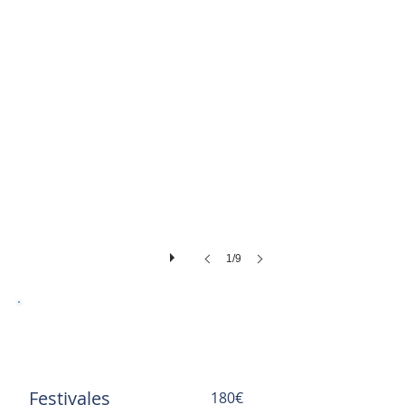
Mobilhome
Exterior
Jardín
1/9
MOBILHOME (Max hasta 4
personas)
Festivales
180€