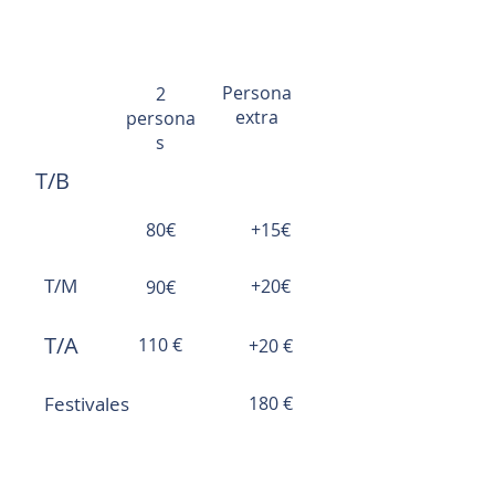
BUNGALOW de MADERA (
Hasta 4 plazas)
Persona
2
extra
persona
s
T/B
80€
+15€
T/M
+20€
90€
T/A
110 €
+20 €
Festivales
180 €