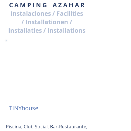
C A M P I N G A Z A H A R
Instalaciones / Facilities
/ Installationen /
Installaties / Installations
ALOJAMIENTO
PARCELAS
BUNGALOWS
CARAVANAS
TINYhouse
Piscina, Club Social, Bar-Restaurante,