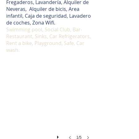
Fregaderos, Lavandería, Alquiler de
Neveras, Alquiler de bicis, Area
infantil, Caja de seguridad, Lavadero
de coches, Zona Wifi.
Swimming pool, Social Club, Bar-
Restaurant, Sinks, Car Refrigerators,
Rent a bike, Playground, Safe, Car
wash.
Parcela Camping Azahar
1/5