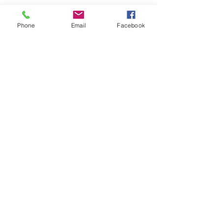
Phone
Email
Facebook
2 Adultos
2 adultos + 2 Niños
Precios 2025 (IVA Incluido)
Capacidad hasta 2 Adultos y 2
Niños, Luz, Fregadero con agua,
Nevera, Cocina inducción. Utiles
cocina,
Ropa de cama. / No dispone TV /
Mascotas consultar.
Festivales
T/B
T/A